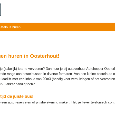
estelbus huren
en huren in Oosterhout!
e (zakelijk) iets te vervoeren? Dan huur je bij autoverhuur Autohopper Oosterh
rede range aan bestelbussen in diverse formaten. Van een kleine bestelauto 
e laadlift met een inhoud van 20m3 (handig voor verhuizingen of het vervoere
en. Lekker handig toch?
ijd de juiste bus!
) een auto reserveren of prijsberekening maken. Heb je liever telefonisch co