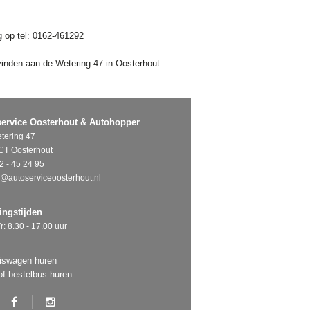
g op tel: 0162-461292
inden aan de Wetering 47 in Oosterhout.
ervice Oosterhout & Autohopper
tering 47
CT Oosterhout
2 - 45 24 95
o@autoserviceoosterhout.nl
ngstijden
r: 8.30 - 17.00 uur
iswagen huren
of bestelbus huren