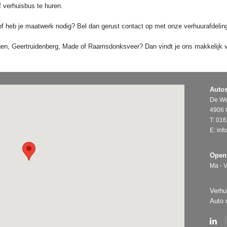
 verhuisbus te huren.
of heb je maatwerk nodig? Bel dan gerust contact op met onze verhuurafdelin
gen, Geertruidenberg, Made of Raamsdonksveer? Dan vindt je ons makkelijk v
Autos
De We
4906 
T:
016
E:
inf
Openi
Ma - V
Verhu
Auto 