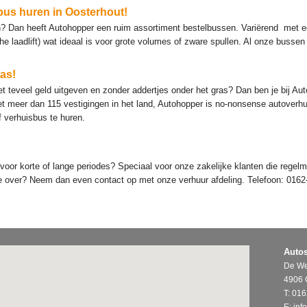
us huren in Oosterhout!
en? Dan heeft Autohopper een ruim assortiment bestelbussen. Variërend met
e laadlift) wat ideaal is voor grote volumes of zware spullen. Al onze bussen 
as!
et teveel geld uitgeven en zonder addertjes onder het gras? Dan ben je bij Au
et meer dan 115 vestigingen in het land, Autohopper is no-nonsense autoverh
 verhuisbus te huren.
it voor korte of lange periodes? Speciaal voor onze zakelijke klanten die rege
atie over? Neem dan even contact op met onze verhuur afdeling. Telefoon: 0162
Autos
De We
4906 
T:
016