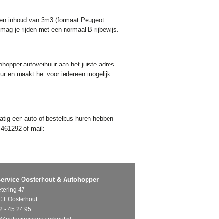
 een inhoud van 3m3 (formaat Peugeot
mag je rijden met een normaal B-rijbewijs.
tohopper autoverhuur aan het juiste adres.
uur en maakt het voor iedereen mogelijk
lmatig een auto of bestelbus huren hebben
-461292 of mail:
ervice Oosterhout & Autohopper
tering 47
CT Oosterhout
2 - 45 24 95