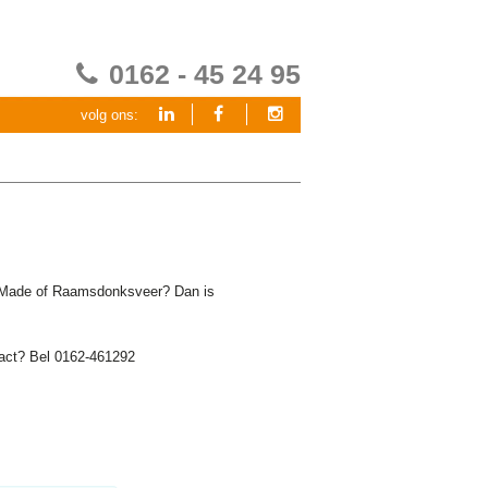
0162 - 45 24 95
volg ons:
g, Made of Raamsdonksveer? Dan is
ntact? Bel 0162-461292